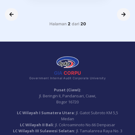
Halaman
2
dari
20
GIA
CORPU
Government Internal Audit Corporate University
Pusat (Ciawi):
Jl. Beringin II, Pandansari, Ciawi,
Bogor 16720
LC Wilayah I Sumatera Utara:
Jl. Gatot Subroto KM 5,5
Medan
LC Wilayah II Bali:
Jl. Cokroaminoto No.66 Denpasar
LC Wilayah III Sulawesi Selatan:
Jl. Tamalanrea Raya No. 3