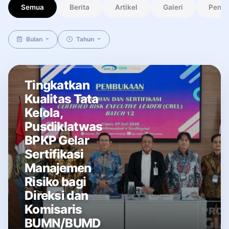
Semua
Berita
Artikel
Galeri
Peng
Bulan
Tahun
BERITA TERPOPULER
Tingkatkan
Kualitas Tata
Kelola,
Pusdiklatwas
BPKP Gelar
Sertifikasi
Manajemen
Risiko bagi
Direksi dan
Komisaris
BUMN/BUMD