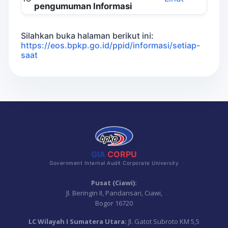
pengumuman Informasi
Silahkan buka halaman berikut ini:
https://eos.bpkp.go.id/ppid/informasi/setiap-
saat
GIA
CORPU
Government Internal Audit Corporate University
Pusat (Ciawi):
Jl. Beringin II, Pandansari, Ciawi,
Bogor 16720
LC Wilayah I Sumatera Utara:
Jl. Gatot Subroto KM 5,5