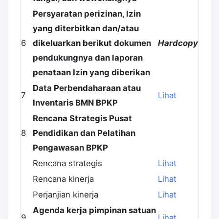
Persyaratan perizinan, Izin
yang diterbitkan dan/atau
6
dikeluarkan berikut dokumen
Hardcopy
pendukungnya dan laporan
penataan Izin yang diberikan
Data Perbendaharaan atau
7
Lihat
Inventaris BMN BPKP
Rencana Strategis Pusat
8
Pendidikan dan Pelatihan
Pengawasan BPKP
Rencana strategis
Lihat
Rencana kinerja
Lihat
Perjanjian kinerja
Lihat
Agenda kerja pimpinan satuan
9
Lihat