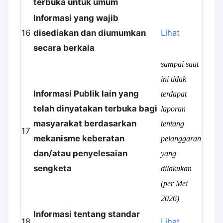
terbuka untuk umum
Informasi yang wajib
16
disediakan dan diumumkan
Lihat
secara berkala
sampai saat
ini tidak
Informasi Publik lain yang
terdapat
telah dinyatakan terbuka bagi
laporan
masyarakat berdasarkan
tentang
17
mekanisme keberatan
pelanggaran
dan/atau penyelesaian
yang
sengketa
dilakukan
(per Mei
2026)
Informasi tentang standar
18
Lihat