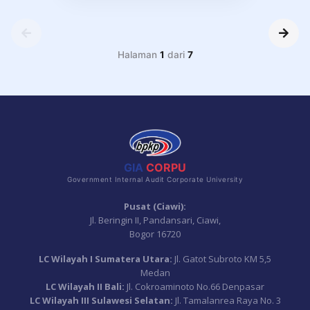
Halaman
1
dari
7
GIA
CORPU
Government Internal Audit Corporate University
Pusat (Ciawi):
Jl. Beringin II, Pandansari, Ciawi,
Bogor 16720
LC Wilayah I Sumatera Utara:
Jl. Gatot Subroto KM 5,5
Medan
LC Wilayah II Bali:
Jl. Cokroaminoto No.66 Denpasar
LC Wilayah III Sulawesi Selatan:
Jl. Tamalanrea Raya No. 3