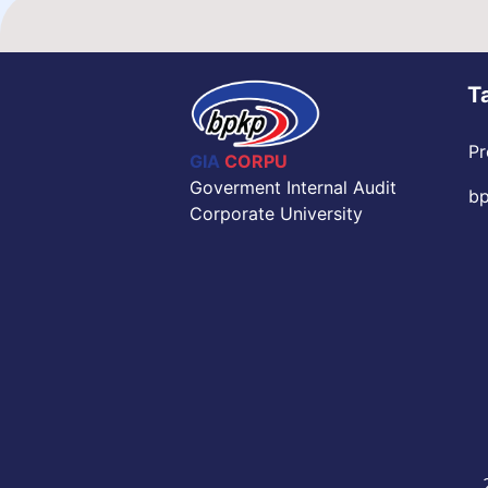
T
Pr
GIA
CORPU
Goverment Internal Audit
bp
Corporate University