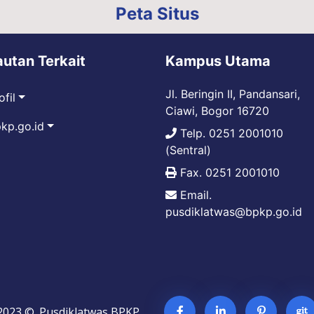
Peta Situs
autan Terkait
Kampus Utama
Jl. Beringin II, Pandansari,
ofil
Ciawi, Bogor 16720
kp.go.id
Telp. 0251 2001010
(Sentral)
Fax. 0251 2001010
Email.
pusdiklatwas@bpkp.go.id
2023 ©. Pusdiklatwas BPKP.