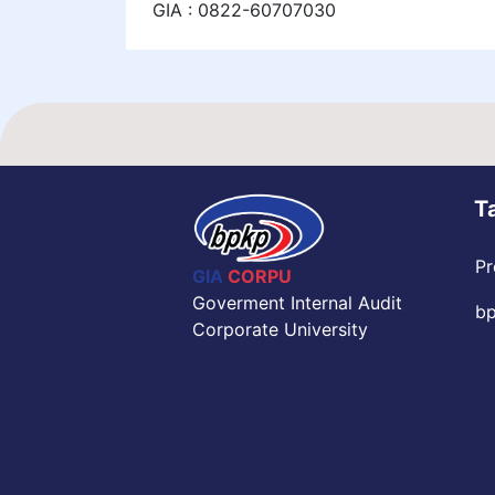
GIA : 0822-60707030
T
Pr
GIA
CORPU
Goverment Internal Audit
bp
Corporate University